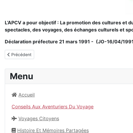
L’APCV a pour objectif : La promotion des cultures et du
spectacles, des voyages, des échanges culturels et s
Déclaration préfecture 21 mars 1991 - (JO-16/04/1991 
Article précédent : Circuits Ghardaïa M'Zab
Précédent
Menu
Accueil
Conseils Aux Aventuriers Du Voyage
Voyages Citoyens
Histoire Et Mémoires Partagées