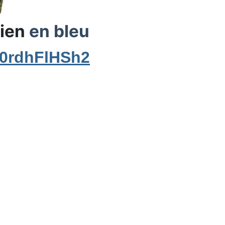
lien
en bleu
T0rdhFlHSh2