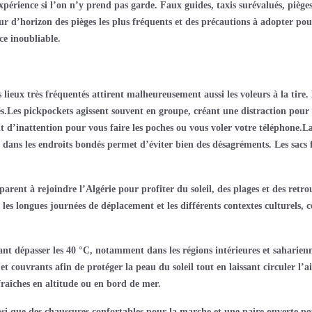
périence si l’on n’y prend pas garde. Faux guides, taxis surévalués, piège
 d’horizon des pièges les plus fréquents et des précautions à adopter pour 
ce inoubliable.
ieux très fréquentés attirent malheureusement aussi les voleurs à la tire. 
.Les pickpockets agissent souvent en groupe, créant une distraction pour dé
’inattention pour vous faire les poches ou vous voler votre téléphone.La m
f dans les endroits bondés permet d’éviter bien des désagréments. Les sacs fe
nt à rejoindre l’Algérie pour profiter du soleil, des plages et des retrouva
, les longues journées de déplacement et les différents contextes culturels
t dépasser les 40 °C, notamment dans les régions intérieures et saharienne
 couvrants afin de protéger la peau du soleil tout en laissant circuler l’air
fraîches en altitude ou en bord de mer.
insi que des chaussures confortables pour la marche et une paire ouverte pou