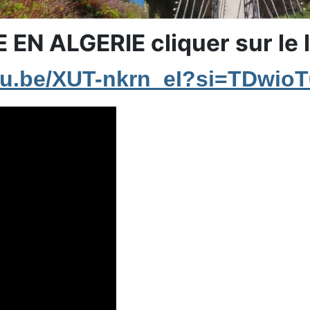
EN ALGERIE cliquer sur le 
utu.be/XUT-nkrn_eI?si=TDwio