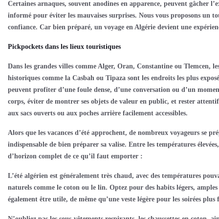
Certaines arnaques, souvent anodines en apparence, peuvent gâcher l’ex
informé pour éviter les mauvaises surprises. Nous vous proposons un tour
confiance. Car bien préparé, un voyage en Algérie devient une expérien
P
ickpockets dans les lieux touristiques
Dans les grandes villes comme Alger, Oran, Constantine ou Tlemcen, les l
historiques comme la Casbah ou Tipaza sont les endroits les plus exposés
peuvent profiter d’une foule dense, d’une conversation ou d’un moment d
corps, éviter de montrer ses objets de valeur en public, et rester attenti
aux sacs ouverts ou aux poches arrière facilement accessibles.
Alors que les vacances d’été approchent, de nombreux voyageurs se prépare
indispensable de bien préparer sa valise. Entre les températures élevées
d’horizon complet de ce qu’il faut emporter :
L’été algérien est généralement très chaud, avec des températures pouvan
naturels comme le coton ou le lin. Optez pour des habits légers, amples et
également être utile, de même qu’une veste légère pour les soirées plus 
N’oubliez pas les sous-vêtements respirants, les chaussettes en coton, a