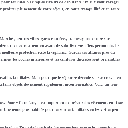
s pour touristes ou simples erreurs de débutants : mieux vaut voyager
profiter pleinement de votre séjour, en toute tranquillité et en toute
Marchés, centres-villes, gares routières, tramways ou encore sites
tourner votre attention avant de subtiliser vos effets personnels. Ils
eilleure protection reste la vigilance. Garder ses affaires près du
rmés, les poches intérieures et les ceintures discrètes sont préférables
illes familiales. Mais pour que le séjour se déroule sans accroc, il est
, certains objets deviennent rapidement incontournables. Voici un tour
s. Pour y faire face, il est important de prévoir des vêtements en tissus
. Une tenue plus habillée pour les sorties familiales ou les visites peut
r la plage.En période estivale, les protections contre les moustiques