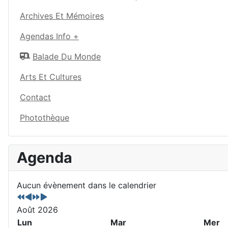
Archives Et Mémoires
Agendas Info +
Balade Du Monde
Arts Et Cultures
Contact
Photothèque
A
M
A
M
Agenda
n
o
n
o
n
i
n
i
é
s
é
s
Aucun évènement dans le calendrier
e
p
e
s
p
r
s
u
Août 2026
r
é
u
i
Lun
Mar
Mer