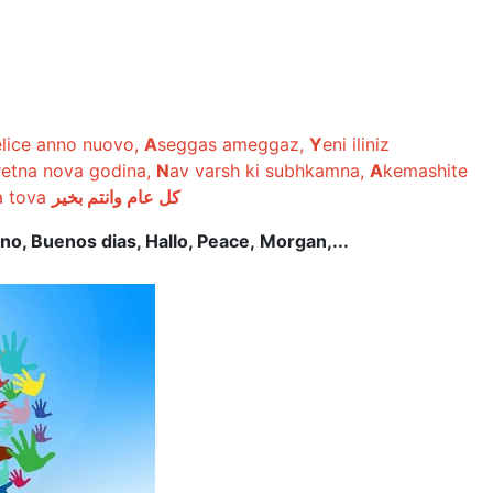
elice anno nuovo,
A
seggas ameggaz,
Y
eni iliniz
retna nova godina,
N
av varsh ki subhkamna,
A
kemashite
a tova
كل عام وانتم بخير
rno, Buenos dias, Hallo, Peace,
Morgan,...