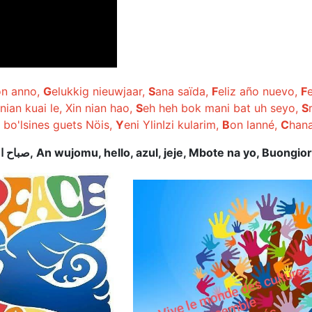
on anno,
G
elukkig nieuwjaar,
S
ana saïda,
F
eliz año nuevo,
F
 nian kuai le, Xin nian hao,
S
eh heh bok mani bat uh seyo,
S
' bo'lsines guets Nöis,
Y
eni YlinIzi kularim,
B
on lanné,
C
han
صباح ا
, An wujomu, hello, azul, jeje, Mbote na yo, Buongio