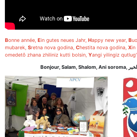
B
onne année,
E
in gutes neues Jahr,
H
appy new year,
B
u
mubarek,
S
retna nova godina,
C
hestita nova godina,
X
in
omedetô zhana zhiliniz kutti bolsin,
Y
angi yilingiz qutlug
Bonjour, Salam, Shalom, Ani soroma,
لخير