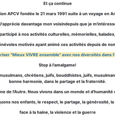
Et ça continue
ation APCV
fondée le 21 mars 1991
suite à un voyage en
An
"J'apprécie davantage mon voisin
depuis que je m'intéresse
participé à nos activités culturelles, mémorielles, balades
énévoles motivés ayant animé ces activités depuis de n
riser "Mieux VIVRE ensemble" avec nos diversités dans l'ami
Stop à l'amalgame!
usulmans, chrétiens, juifs, bouddhistes, juifs, musulman
bonne harmonie, dans le partage et la fraternité.
aine de l'Autre. Nous vivons dans un monde et d'humanité
quons
nos enfants, le respect, le partage, la générosité, la p
face à la haine, la violence et la guerre